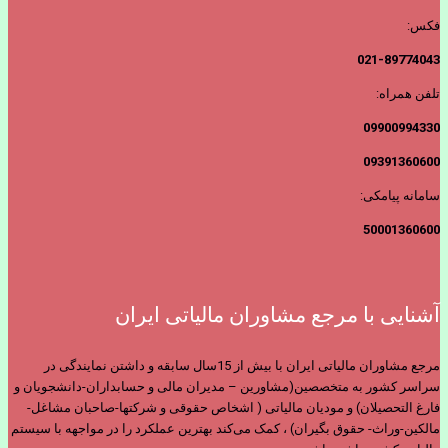
فکس:
021-89774043
تلفن همراه:
09900994330
09391360600
سامانه پیامکی:
50001360600
آشنایی با مرجع مشاوران مالیاتی ایران
مرجع مشاوران مالیاتی ایران با بیش از 15سال سابقه و داشتن نمایندگی در
سراسر کشور به متخصصین(مشاورین – مدیران مالی و حسابداران-دانشجویان و
فارغ التحصیلان) و مودیان مالیاتی ( اشخاص حقوقی و شرکتها-صاحبان مشاغل-
مالکین-وراث- حقوق بگیران) ، کمک می‌کند بهترین عملکرد را در مواجهه با سیستم