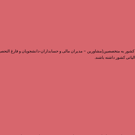
ابقه و داشتن نمایندگی در سراسر کشور به متخصصین(مشاورین – مدیران مالی و حسابداران-دانشجویان 
لیاتی کشور داشته باشند.