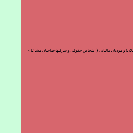
و فارغ التحصیلان) و مودیان مالیاتی ( اشخاص حقوقی و شرکتها-صاحبان مشاغل-