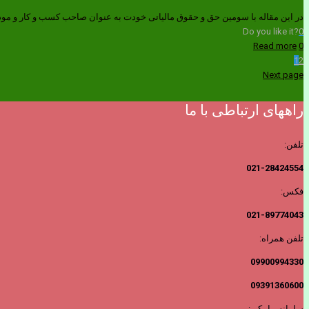
در این مقاله با سومین حق و حقوق مالیاتی خودت به عنوان صاحب کسب و کار و مود
Do you like it?
0
Read more
0
1
2
Next page
راههای ارتباطی با ما
تلفن:
021-28424554
فکس:
021-89774043
تلفن همراه:
09900994330
09391360600
سامانه پیامکی: