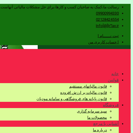
رسالت ما،کمک به صاحبان کسب و کارها،برای حل مشکلات مالیاتی آنهاست.
09900994330
02128424554
Info[@]IrTax.ir
ثبت نــــــام ا
ا حساب کاربری من
خانه
قوانین
قانون مالیاتهای مستقیم
قانون مالیات بر ارزش افزوده
قانون پایانه های فروشگاهی و سامانه مودیان
فروشگاه
سبد سرمایه گذاری
محصولات ما
آشنایی با مرجع
درباره ما