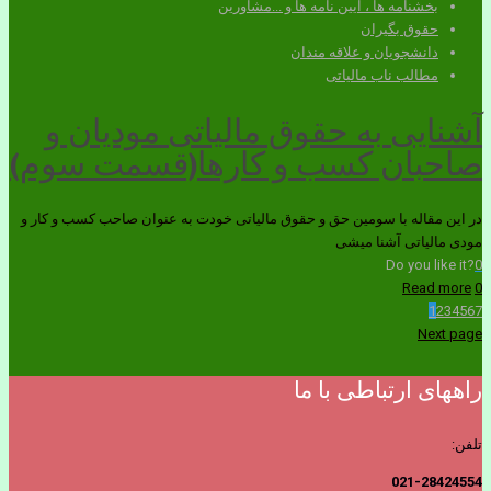
بخشنامه ها ، آیین نامه ها و ...مشاورین
حقوق بگیران
دانشجویان و علاقه مندان
مطالب ناب مالیاتی
آشنایی به حقوق مالیاتی مودیان و
صاحبان کسب و کارها(قسمت سوم)
در این مقاله با سومین حق و حقوق مالیاتی خودت به عنوان صاحب کسب و کار و
مودی مالیاتی آشنا میشی
Do you like it?
0
Read more
0
1
2
3
4
5
6
7
Next page
راههای ارتباطی با ما
تلفن:
021-28424554