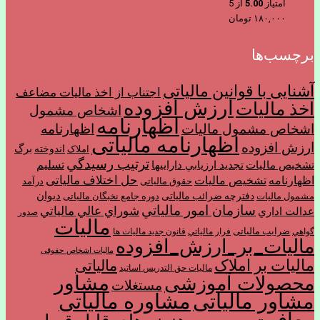
امتیاز
5.00
از 5
۱۸۰,۰۰۰
تومان
برچسب‌ها
آشنایی با قوانین مالیاتی
اجتناب از اخذ ماليات مضاعف
ارزش افزوده
اخذ مالیات
اشخاص مشمول
اظهارنامه
اشخاص مشمول ماليات
اظهارنامه
اظهارنامه مالیاتی
ارزش افزوده
برگ
اندوخته
املاک
ترتیب رسيدگي
تسليم
تشخیص مالیات
تجديد ارزيابي دارايي­ها
حل اختلاف مالیاتی
اظهارنامه
تشخیص مالیات
حقوق مالیاتی
درآمد
ديوان
دفترچه ضرائب مالیاتی
مشمول ماليات
دوره جامع نخبگان مالیاتی
سازمان امور مالياتي
شوراي عالي مالياتي
عدالت اداري
صدور
مالیات
ضرایب مالیاتی
گواهي
فرار مالياتي
قانون جدید مالیات ها
مالیات_بر_ارزش_افزوده
مالیات اشخاص حقوقی
مالیات بر املاک
مالیاتی
مالیات حق التدریس اساتید
مشاور
محصولات آموزشی
مستغلات
مشاور مالیاتی
مشاوره مالیاتی