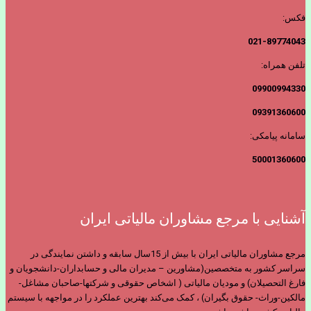
فکس:
021-89774043
تلفن همراه:
09900994330
09391360600
سامانه پیامکی:
50001360600
آشنایی با مرجع مشاوران مالیاتی ایران
مرجع مشاوران مالیاتی ایران با بیش از 15سال سابقه و داشتن نمایندگی در
سراسر کشور به متخصصین(مشاورین – مدیران مالی و حسابداران-دانشجویان و
فارغ التحصیلان) و مودیان مالیاتی ( اشخاص حقوقی و شرکتها-صاحبان مشاغل-
مالکین-وراث- حقوق بگیران) ، کمک می‌کند بهترین عملکرد را در مواجهه با سیستم