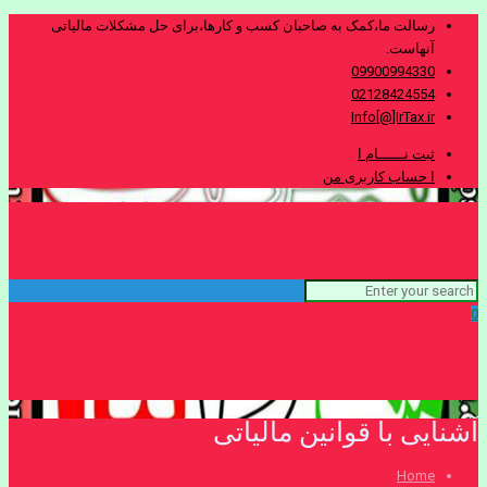
رسالت ما،کمک به صاحبان کسب و کارها،برای حل مشکلات مالیاتی
آنهاست.
09900994330
02128424554
Info[@]IrTax.ir
ثبت نــــــام ا
ا حساب کاربری من
0
آشنایی با قوانین مالیاتی
Home