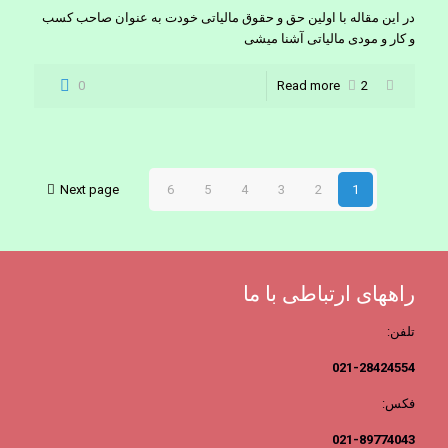
در این مقاله با اولین حق و حقوق مالیاتی خودت به عنوان صاحب کسب
و کار و مودی مالیاتی آشنا میشی
0
Read more
2
Next page
6
5
4
3
2
1
راههای ارتباطی با ما
تلفن:
021-28424554
فکس:
021-89774043