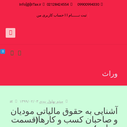
Info[@]IrTax.ir
02128424554
09900994330
ثبت نــــــام ا
ا حساب کاربری من
0
وراث
میثم بهلول بندی
۱۳۹۹/۰۲/۰۳
at
آشنایی به حقوق مالیاتی مودیان
و صاحبان کسب و کارها(قسمت