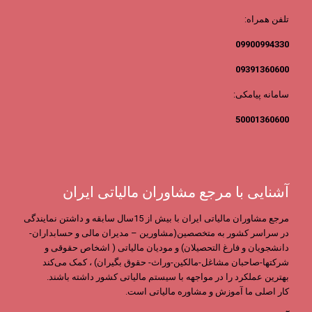
تلفن همراه:
09900994330
09391360600
سامانه پیامکی:
50001360600
آشنایی با مرجع مشاوران مالیاتی ایران
مرجع مشاوران مالیاتی ایران با بیش از 15سال سابقه و داشتن نمایندگی
در سراسر کشور به متخصصین(مشاورین – مدیران مالی و حسابداران-
دانشجویان و فارغ التحصیلان) و مودیان مالیاتی ( اشخاص حقوقی و
شرکتها-صاحبان مشاغل-مالکین-وراث- حقوق بگیران) ، کمک می‌کند
بهترین عملکرد را در مواجهه با سیستم مالیاتی کشور داشته باشند.
کار اصلی ما آموزش و مشاوره مالیاتی است.