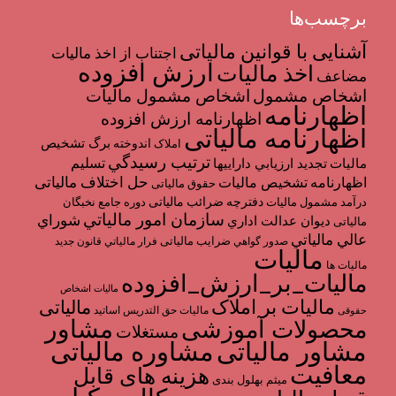
برچسب‌ها
آشنایی با قوانین مالیاتی
اجتناب از اخذ ماليات
ارزش افزوده
اخذ مالیات
مضاعف
اشخاص مشمول ماليات
اشخاص مشمول
اظهارنامه
اظهارنامه ارزش افزوده
اظهارنامه مالیاتی
برگ تشخیص
اندوخته
املاک
ترتیب رسيدگي
تسليم
مالیات
تجديد ارزيابي دارايي­ها
حل اختلاف مالیاتی
اظهارنامه
تشخیص مالیات
حقوق مالیاتی
دفترچه ضرائب مالیاتی
درآمد مشمول ماليات
دوره جامع نخبگان
سازمان امور مالياتي
شوراي
ديوان عدالت اداري
مالیاتی
عالي مالياتي
ضرایب مالیاتی
صدور گواهي
فرار مالياتي
قانون جدید
مالیات
مالیات ها
مالیات_بر_ارزش_افزوده
مالیات اشخاص
مالیات بر املاک
مالیاتی
مالیات حق التدریس اساتید
حقوقی
مشاور
محصولات آموزشی
مستغلات
مشاور مالیاتی
مشاوره مالیاتی
معافیت
هزینه های قابل
میثم بهلول بندی