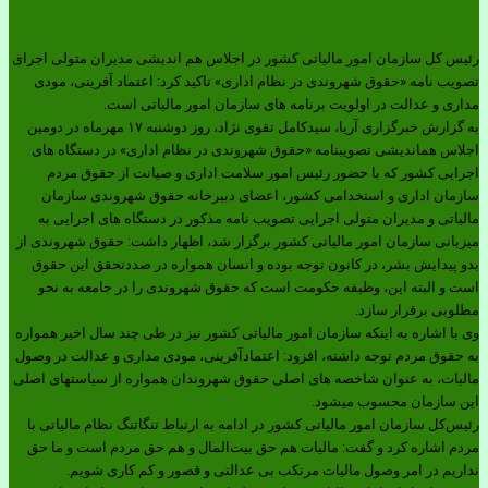
رئیس کل سازمان امور مالیاتی کشور در اجلاس هم اندیشی مدیران متولی اجرای
تصویب نامه «حقوق شهروندی در نظام اداری» تاکید کرد: اعتماد آفرینی، مودی
مداری و عدالت در اولویت برنامه های سازمان امور مالیاتی است.
به گزارش خبرگزاری آریا، سیدکامل تقوی نژاد، روز دوشنبه ۱۷ مهرماه در دومین
اجلاس هم‏اندیشی تصویب‏نامه «حقوق شهروندی در نظام اداری» در دستگاه های
اجرایی کشور که با حضور رئیس امور سلامت اداری و صیانت از حقوق مردم
سازمان اداری و استخدامی کشور، اعضای دبیرخانه حقوق شهروندی سازمان
مالیاتی و مدیران متولی اجرایی تصویب نامه مذکور در دستگاه های اجرایی به
میزبانی سازمان امور مالیاتی کشور برگزار شد، اظهار داشت: حقوق شهروندی از
بدو پیدایش بشر، در کانون توجه بوده و انسان همواره در صددتحقق این حقوق
است و البته این، وظیفه حکومت است که حقوق شهروندی را در جامعه به نحو
مطلوبی برقرار سازد.
وی با اشاره به اینکه سازمان امور مالیاتی کشور نیز در طی چند سال اخیر همواره
به حقوق مردم توجه داشته، افزود: اعتمادآفرینی، مودی مداری و عدالت در وصول
مالیات، به عنوان شاخصه های اصلی حقوق شهروندان همواره از سیاست‏های اصلی
این سازمان محسوب می‏شود.
رئیس‌کل سازمان امور مالیاتی کشور در ادامه به ارتباط تنگاتنگ نظام مالیاتی با
مردم اشاره کرد و گفت: مالیات هم حق بیت‌المال و هم حق مردم است و ما حق
نداریم در امر وصول مالیات مرتکب بی عدالتی و قصور و کم کاری شویم.