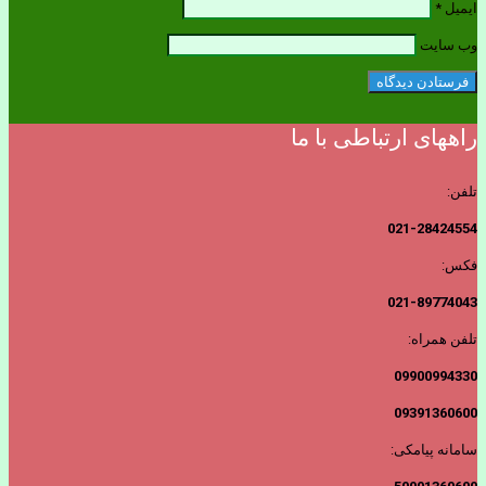
ایمیل
*
وب‌ سایت
راههای ارتباطی با ما
تلفن:
021-28424554
فکس:
021-89774043
تلفن همراه:
09900994330
09391360600
سامانه پیامکی: