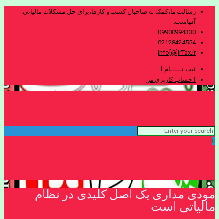
رسالت ما،کمک به صاحبان کسب و کارها،برای حل مشکلات مالیاتی
آنهاست.
09900994330
02128424554
Info[@]IrTax.ir
ثبت نــــــام ا
ا حساب کاربری من
0
مودی مداری یک اصل کلیدی در نظام
مالیاتی است