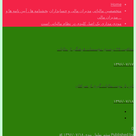
Home
متخصصین مالیاتی
مدیران مالی و حسابداران
بخشنامه ها ، آیین نامه ها و
... مدیران مالی
مودی مداری یک اصل کلیدی در نظام مالیاتی است
معافیت ۲۵ درصدی مؤسسات فرهنگی از مالیات
۱۳۹۶/۰۷/۱۷
این بار نوبت مالیات گیری از صرافان
۱۳۹۶/۰۷/۱۸
0
Published by
میثم بهلول بندی
۱۳۹۶/۰۷/۱۸
at