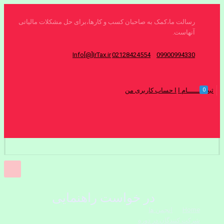
رسالت ما،کمک به صاحبان کسب و کارها،برای حل مشکلات مالیاتی
آنهاست.
Info[@]IrTax.ir
02128424554
09900994330
0
ثبت نــــــام ا
ا حساب کاربری من
در خواست راهنمایی
Home
انجمن ها
شرکت کنندگان در دوره