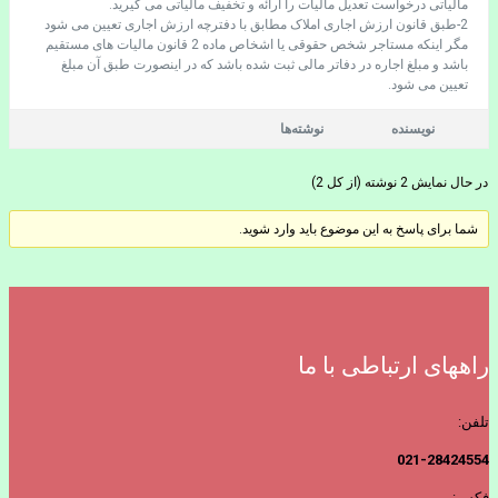
مالیاتی درخواست تعدیل مالیات را ارائه و تخفیف مالیاتی می گیرید.
2-طبق قانون ارزش اجاری املاک مطابق با دفترچه ارزش اجاری تعیین می شود
مگر اینکه مستاجر شخص حقوقی یا اشخاص ماده 2 قانون مالیات های مستقیم
باشد و مبلغ اجاره در دفاتر مالی ثبت شده باشد که در اینصورت طبق آن مبلغ
تعیین می شود.
نویسنده
نوشته‌ها
در حال نمایش 2 نوشته (از کل 2)
شما برای پاسخ به این موضوع باید وارد شوید.
راههای ارتباطی با ما
تلفن:
021-28424554
فکس: