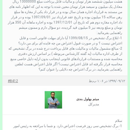
هشت میلیون ششصد هزار تومان و مالیات قابل پرداخت مبلغ 13000000 ریال
معادل یک میلیون و سیصد هزار تومان معین شده.با توجه به این که اظهار نامه های
من مستند به قرارداد اجاره همان سال بوده و در قرار داد یکی از مغازه ها مبلغ
رهن سالانه 15 میلیون بوده و تاریخ عقد قرارداد نیز 1397/09/01 بوده و در قرار
داد اجاره مغازه دوم هم که تاریخ آن 1397/12/01 بوده و اجاره ماهانه آن 350 هزار
تومان و مبلغ ودیعه نیز 5 میلیون قید گردیده، دو سؤال دارم و ممنون میشم
راهنمایی بفرمائید:
1- ابلاغ برگ تشخیص در 1399/08/15 آیا دارای مهلت قانونی است و قابل
اعتراض نیست ؟ و در صورت قبول اعتراض من چه فایده ای برای من دارد؟
2- مبالغ مشمول مالیات و مالیلت های قابل پرداخت درج شده در برگ تشخیص که
از طرف اداره مالیات (به گفته کارشناس مربوطه ) بر اساس ارزش دفتری
محاسبه شده و مستندات قراردادهای قانونی اینجانب بدون ارایه دلیل خاصی منبع
محاسبه قرار نگرفته اند قابل اعتراض نیست؟ اگر قابل اعتراض هست لطفن
راهنمایی بفرمایید، در برگ اعتراض چه دلایلی را عنوان کنم؟
۱۳۹۹/۰۹/۱۲ در ۱:۰۶ ب٫ظ
#8412
میثم بهلول بندی
مدیرکل
سلام
1- برگ تشخیص سی روز فرصت اعتراض دارد. و شما با مراجعه به رئیس امور