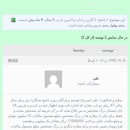
جامع نخبگان مالیاتی
در خواست راهنمایی
این موضوع 1 پاسخ، 2 کاربر را دارد و آخرین بار در
5 سال، 8 ماه پیش
بدست
میثم بهلول بندی
به‌روزرسانی شده است.
در حال نمایش 2 نوشته (از کل 2)
نویسنده
نوشته‌ها
۱۳۹۹/۰۹/۰۵ در ۱۰:۱۷ ق٫ظ
#8408
علی
مشارکت کننده
سلام و خداقوت/ علی امیرنژاد هستم و فراگیر دوره جامع نخبگان/ من برای سال
مالی 97 برای دو باب مغازه که اجاره داده بودم اظهار نامه پر کردم و تقریبن 20
آبان امسال برگ تشخیص به من ابلاغ شده که در آن جریمه ای مشخص نشده و
فقط برای یکی از مغازه ها در برگ تشخیص مبلغ مشمول مالیات 15 میلیون تومان
و مبلغ مالیات قابل پرداخت 17000000 ریال معادل یک میلیون و هفتصد
هزارتومان تعیین شده و برای مغازه دیگرم در برگ تشخیص مبلغ مشمول مالیات