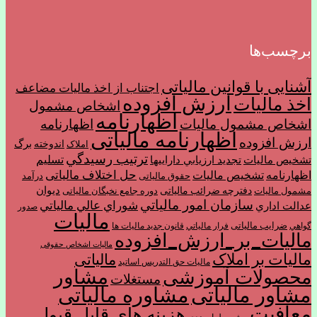
برچسب‌ها
آشنایی با قوانین مالیاتی
اجتناب از اخذ ماليات مضاعف
ارزش افزوده
اخذ مالیات
اشخاص مشمول
اظهارنامه
اشخاص مشمول ماليات
اظهارنامه
اظهارنامه مالیاتی
ارزش افزوده
برگ
اندوخته
املاک
ترتیب رسيدگي
تسليم
تشخیص مالیات
تجديد ارزيابي دارايي­ها
حل اختلاف مالیاتی
اظهارنامه
تشخیص مالیات
حقوق مالیاتی
درآمد
ديوان
دفترچه ضرائب مالیاتی
مشمول ماليات
دوره جامع نخبگان مالیاتی
سازمان امور مالياتي
شوراي عالي مالياتي
عدالت اداري
صدور
مالیات
ضرایب مالیاتی
گواهي
فرار مالياتي
قانون جدید مالیات ها
مالیات_بر_ارزش_افزوده
مالیات اشخاص حقوقی
مالیات بر املاک
مالیاتی
مالیات حق التدریس اساتید
مشاور
محصولات آموزشی
مستغلات
مشاور مالیاتی
مشاوره مالیاتی
معافیت
هزینه های قابل قبول