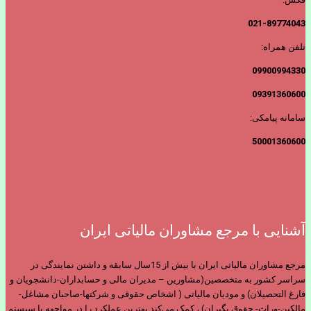
021-89774043
تلفن همراه:
09900994330
09391360600
سامانه پیامکی:
50001360600
آشنایی با مرجع مشاوران مالیاتی ایران
مرجع مشاوران مالیاتی ایران با بیش از 15سال سابقه و داشتن نمایندگی در
سراسر کشور به متخصصین(مشاورین – مدیران مالی و حسابداران-دانشجویان و
فارغ التحصیلان) و مودیان مالیاتی ( اشخاص حقوقی و شرکتها-صاحبان مشاغل-
مالکین-وراث- حقوق بگیران) ، کمک می‌کند بهترین عملکرد را در مواجهه با سیستم