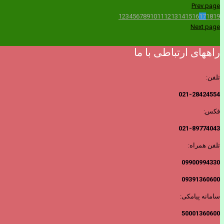
Prev page
1
2
3
4
5
6
7
8
9
10
11
12
13
14
15
16
17
18
19
Next page
راههای ارتباطی با ما
تلفن:
021-28424554
فکس:
021-89774043
تلفن همراه:
09900994330
09391360600
سامانه پیامکی:
50001360600