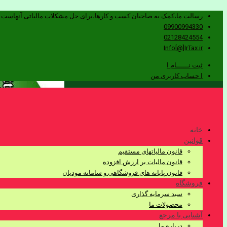
رسالت ما،کمک به صاحبان کسب و کارها،برای حل مشکلات مالیاتی آنهاست.
09900994330
02128424554
Info[@]IrTax.ir
ثبت نــــــام ا
ا حساب کاربری من
خانه
قوانین
قانون مالیاتهای مستقیم
قانون مالیات بر ارزش افزوده
قانون پایانه های فروشگاهی و سامانه مودیان
فروشگاه
سبد سرمایه گذاری
محصولات ما
آشنایی با مرجع
درباره ما