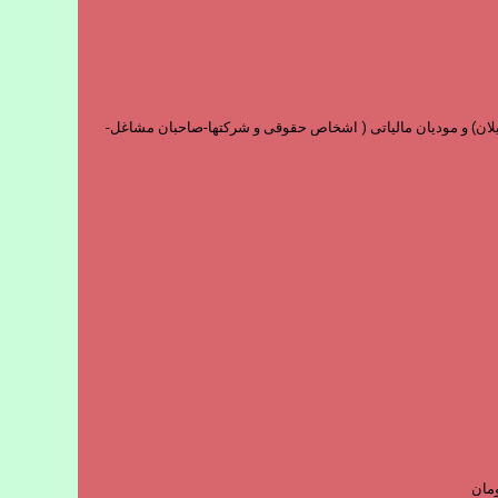
و فارغ التحصیلان) و مودیان مالیاتی ( اشخاص حقوقی و شرکتها-صاحبان مشاغل-
مان