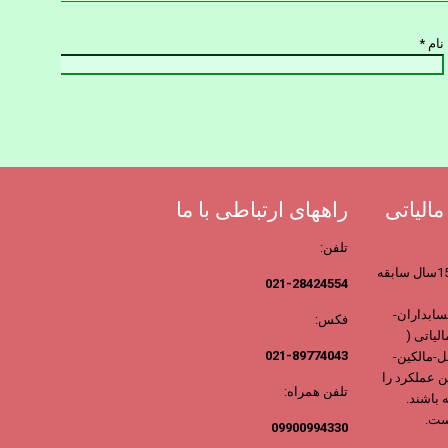
نام
*
الیاتی
راههای ارتباطی با ما
تلفن:
مرجع مشاوران مالیاتی ایران با بیش از 15سال سابقه
021-28424554
ابداران-
فکس:
لیاتی (
021-89774043
-مالکین-
ن عملکرد را
تلفن همراه:
 باشند.
ست.
09900994330