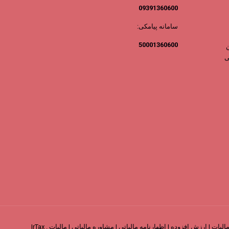
09391360600
سامانه پیامکی:
50001360600
IrTax