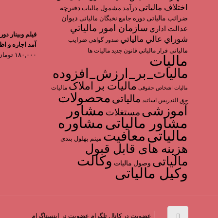
اختلاف مالیاتی
دفترچه
درآمد مشمول ماليات
ديوان
ضرائب مالیاتی
دوره جامع نخبگان مالیاتی
سازمان امور مالياتي
عدالت اداري
فیلم وبینار دو
شوراي عالي مالياتي
ضرایب
صدور گواهي
آمد اجاره و اظ
مالیاتی
فرار مالياتي
قانون جدید مالیات ها
۱۸۰,۰۰۰
تومان
مالیات
مالیات_بر_ارزش_افزوده
مالیات بر املاک
مالیات
مالیات اشخاص حقوقی
محصولات
مالیاتی
حق التدریس اساتید
مشاور
آموزشی
مستغلات
مشاور مالیاتی
مشاوره
مالیاتی
معافیت
میثم بهلول بندی
هزینه های قابل قبول
وکالت
مالیاتی
وصول مالیات
وکیل مالیاتی
عضویت در کانال تلگرام
عضویت در اینستاگرام