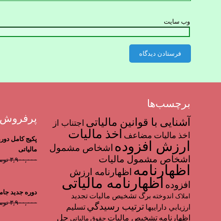
وب‌ سایت
برچسب‌ها
پرفروش 
آشنایی با قوانین مالیاتی
اجتناب از
اخذ مالیات
اخذ ماليات مضاعف
پکیج کامل دور
ارزش افزوده
اشخاص مشمول
مالیاتی
اشخاص مشمول ماليات
۳,۹۰۰,۰۰۰
توم
اظهارنامه
اظهارنامه ارزش
اظهارنامه مالیاتی
افزوده
دوره جدید جامع ن
برگ تشخیص مالیات
تجديد
اندوخته
املاک
۳,۹۰۰,۰۰۰
توم
ترتیب رسيدگي
تسليم
ارزيابي دارايي­ها
حل
اظهارنامه
تشخیص مالیات
حقوق مالیاتی