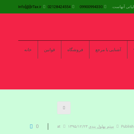
یاتی آنهاست.
09900994330
02128424554
Info[@]IrTax.ir
آشنایی با مرجع
فروشگاه
قوانین
خانه
0
Publish
میثم بهلول بندی
۱۳۹۵/۱۲/۲۳
at