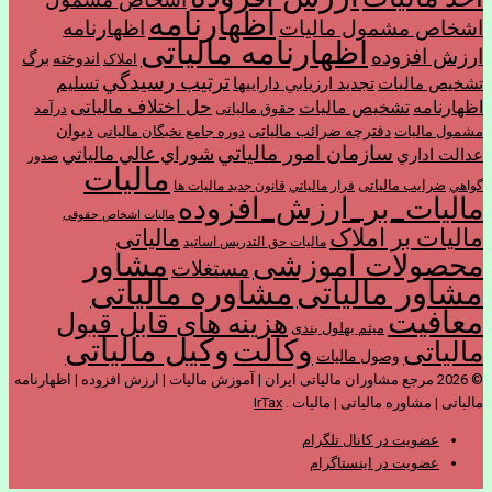
اظهارنامه
اشخاص مشمول ماليات
اظهارنامه
اظهارنامه مالیاتی
ارزش افزوده
برگ
اندوخته
املاک
ترتیب رسيدگي
تسليم
تشخیص مالیات
تجديد ارزيابي دارايي­ها
حل اختلاف مالیاتی
اظهارنامه
تشخیص مالیات
حقوق مالیاتی
درآمد
ديوان
دفترچه ضرائب مالیاتی
مشمول ماليات
دوره جامع نخبگان مالیاتی
سازمان امور مالياتي
شوراي عالي مالياتي
عدالت اداري
صدور
مالیات
ضرایب مالیاتی
گواهي
فرار مالياتي
قانون جدید مالیات ها
مالیات_بر_ارزش_افزوده
مالیات اشخاص حقوقی
مالیات بر املاک
مالیاتی
مالیات حق التدریس اساتید
مشاور
محصولات آموزشی
مستغلات
مشاور مالیاتی
مشاوره مالیاتی
معافیت
هزینه های قابل قبول
میثم بهلول بندی
وکیل مالیاتی
وکالت
مالیاتی
وصول مالیات
© 2026 مرجع مشاوران مالیاتی ایران | آموزش مالیات | ارزش افزوده | اظهارنامه
مالیاتی | مشاوره مالیاتی | مالیات .
IrTax
عضویت در کانال تلگرام
عضویت در اینستاگرام