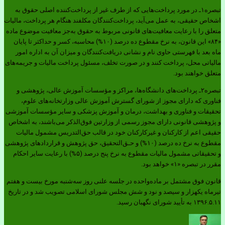
تبصره۱ـ در مورد پرداخت‌هایی که از طرف غیر از پرداخت‌کننده اصلی حقوق به
اشخاص حقیقی، به عمل می‌آید، پرداخت‌کنندگان مکلفند هنگام هر پرداخت، مالیات
متعلق را با رعایت معافیت‌های قانونی مربوط به حقوق به‌جز معافیت موضوع ماده
«۸۴» این قانون، به نرخ مقطوع ده درصد (۱۰%) محاسبه، کسر و حداکثر تا پایان
ماه بعد با فهرستی حاوی نام و نشانی دریافت‌کنندگان و میزان آن به اداره امور
مالیاتی محل، پرداخت‌ کنند و در صورت تخلف، مسئول پرداخت مالیات و جریمه‌های
متعلق خواهند بود.
تبصره۲ـ پرداخت‌های دانشگاه‌ها، مراکز و مؤسسات آموزش عالی، پژوهشی و
فناوری که دارای مجوز از شورای گسترش آموزش عالی وزارتخانه‌های علوم،
تحقیقات و فناوری و بهداشت، درمان و آموزش پزشکی و سایر مؤسسات آموزشی
و پژوهشی قانونی دارای مجوز رسمی از وزارتین فوق‌الذکر می‌باشند، به اشخاص
حقیقی اعم از کارکنان و غیرکارکنان خود در قالب حق‌التدریس مشمول مالیات
مقطوع به نرخ ده‌ درصد (۱۰%) و حـق‌التحقیق، حق پژوهش و قراردادهای پژوهشی
و تحقیقاتی مشمول مالیات مقطوع به نرخ پنج درصد (۵%) با رعایت سایر احکام
مقرر در تبصره‌ «۱» خواهد بود.
قانون فوق مشتمل بر ماده‌واحده در جلسه علنی روز سه‌شنبه مورخ بیست و هفتم
تیرماه یکهزار و سیصد و نود و شش مجلس شورای اسلامی تصویب شد و در تاریخ
۱۳۹۶.۵.۱۱ به تأیید شورای نگهبان رسید.