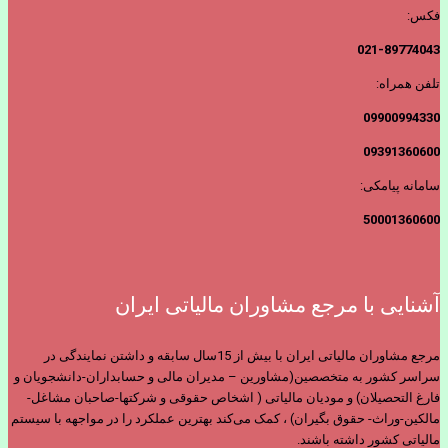
فکس:
021-89774043
تلفن همراه:
09900994330
09391360600
سامانه پیامکی:
50001360600
آشنایی با مرجع مشاوران مالیاتی ایران
مرجع مشاوران مالیاتی ایران با بیش از 15سال سابقه و داشتن نمایندگی در
سراسر کشور به متخصصین(مشاورین – مدیران مالی و حسابداران-دانشجویان و
فارغ التحصیلان) و مودیان مالیاتی ( اشخاص حقوقی و شرکتها-صاحبان مشاغل-
مالکین-وراث- حقوق بگیران) ، کمک می‌کند بهترین عملکرد را در مواجهه با سیستم
مالیاتی کشور داشته باشند.