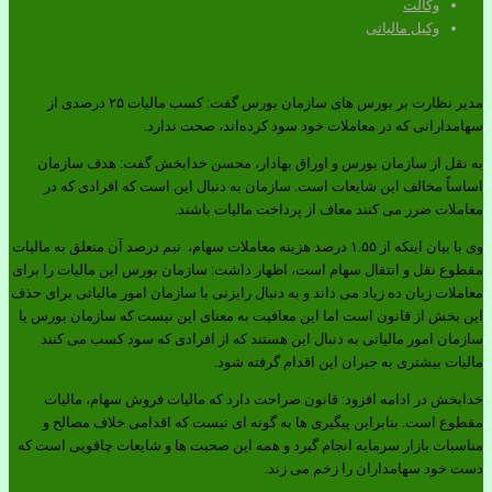
وکالت
وکیل مالیاتی
مدیر نظارت بر بورس های سازمان بورس گفت: کسب مالیات ۲۵ درصدی از
سهامدارانی که در معاملات خود سود کرده‌اند، صحت ندارد.
به نقل از سازمان بورس و اوراق بهادار، محسن خدابخش گفت: هدف سازمان
اساساً مخالف این شایعات است. سازمان به دنبال این است که افرادی که در
معاملات ضرر می کنند معاف از پرداخت مالیات باشند
.
وی با بیان اینکه از ۱.۵۵ درصد هزینه معاملات سهام، نیم درصد آن متعلق به مالیات
مقطوع نقل و انتقال سهام است، اظهار داشت: سازمان بورس این مالیات را برای
معاملات زیان ده زیاد می داند و به دنبال رایزنی با سازمان امور مالیاتی برای حذف
این بخش از قانون است اما این معافیت به معنای این نیست که سازمان بورس یا
سازمان امور مالیاتی به دنبال این هستند که از افرادی که سود کسب می کنند
مالیات بیشتری به جبران این اقدام گرفته شود
.
خدابخش در ادامه افزود: قانون صراحت دارد که مالیات فروش سهام، مالیات
مقطوع است. بنابراین پیگیری ها به گونه ای نیست که اقدامی خلاف مصالح و
مناسبات بازار سرمایه انجام گیرد و همه این صحبت ها و شایعات چاقویی است که
دست خود سهامداران را زخم می زند
.