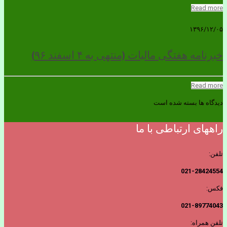
Read more
۱۳۹۶/۱۲/۰۵
خبرنامه هفتگی مالیات (منتهی به ۴ اسفند ۹۶)
Read more
دیدگاه ها بسته شده است
راههای ارتباطی با ما
تلفن:
021-28424554
فکس:
021-89774043
تلفن همراه: