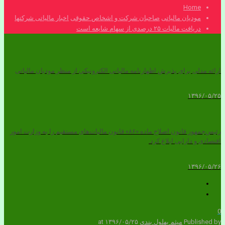
Home
مودیان مالیاتی
صاحبان شرکت و اشخاص حقوقی
اخبار مالیاتی شرکتها
دریافت مالیات ۲۵ درصدی از سهام شایعه است
ارائه مدلی برای پذیرش اظهارنامه مالیاتی الکترونیکی از منظر مودیان مالیاتی
۱۳۹۶/۰۵/۲۵
رئیس‌جمهور قانون اصلاح ماده «۸۶» قانون مالیات‌های مستقیم را به وزارت امور
اقتصادی و دارایی ابلاغ کرد.
۱۳۹۶/۰۵/۲۶
0
Published by
میثم بهلول بندی
۱۳۹۶/۰۵/۲۵
at