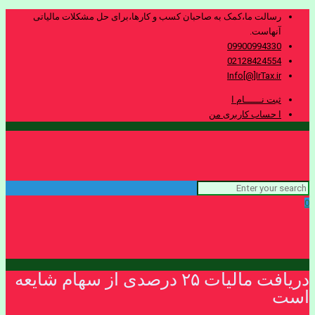
رسالت ما،کمک به صاحبان کسب و کارها،برای حل مشکلات مالیاتی
آنهاست.
09900994330
02128424554
Info[@]IrTax.ir
ثبت نــــــام ا
ا حساب کاربری من
0
دریافت مالیات ۲۵ درصدی از سهام شایعه
است