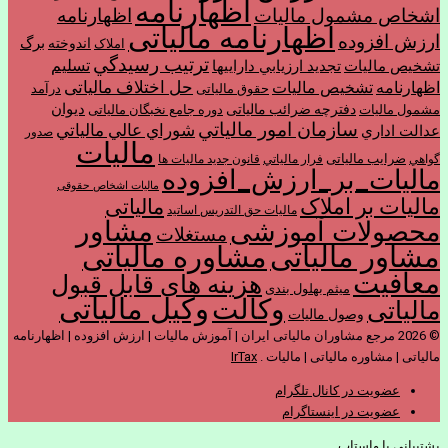
اظهارنامه
اشخاص مشمول ماليات
اظهارنامه
اظهارنامه مالیاتی
ارزش افزوده
برگ
اندوخته
املاک
ترتیب رسيدگي
تسليم
تشخیص مالیات
تجديد ارزيابي دارايي­ها
حل اختلاف مالیاتی
اظهارنامه
تشخیص مالیات
حقوق مالیاتی
درآمد
ديوان
دفترچه ضرائب مالیاتی
مشمول ماليات
دوره جامع نخبگان مالیاتی
سازمان امور مالياتي
شوراي عالي مالياتي
عدالت اداري
صدور
مالیات
ضرایب مالیاتی
گواهي
فرار مالياتي
قانون جدید مالیات ها
مالیات_بر_ارزش_افزوده
مالیات اشخاص حقوقی
مالیات بر املاک
مالیاتی
مالیات حق التدریس اساتید
مشاور
محصولات آموزشی
مستغلات
مشاور مالیاتی
مشاوره مالیاتی
معافیت
هزینه های قابل قبول
میثم بهلول بندی
وکیل مالیاتی
وکالت
مالیاتی
وصول مالیات
© 2026 مرجع مشاوران مالیاتی ایران | آموزش مالیات | ارزش افزوده | اظهارنامه
مالیاتی | مشاوره مالیاتی | مالیات .
IrTax
عضویت در کانال تلگرام
عضویت در اینستاگرام
پشتیبانی با واستاپ