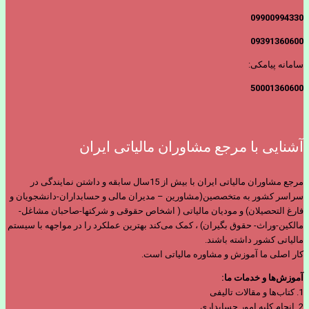
09900994330
09391360600
سامانه پیامکی:
50001360600
آشنایی با مرجع مشاوران مالیاتی ایران
مرجع مشاوران مالیاتی ایران با بیش از 15سال سابقه و داشتن نمایندگی در
سراسر کشور به متخصصین(مشاورین – مدیران مالی و حسابداران-دانشجویان و
فارغ التحصیلان) و مودیان مالیاتی ( اشخاص حقوقی و شرکتها-صاحبان مشاغل-
مالکین-وراث- حقوق بگیران) ، کمک می‌کند بهترین عملکرد را در مواجهه با سیستم
مالیاتی کشور داشته باشند.
کار اصلی ما آموزش و مشاوره مالیاتی است.
آموزش‌ها و خدمات ما:
1. کتاب‌ها و مقالات تالیفی
2. انجام کلیه امور حسابداری