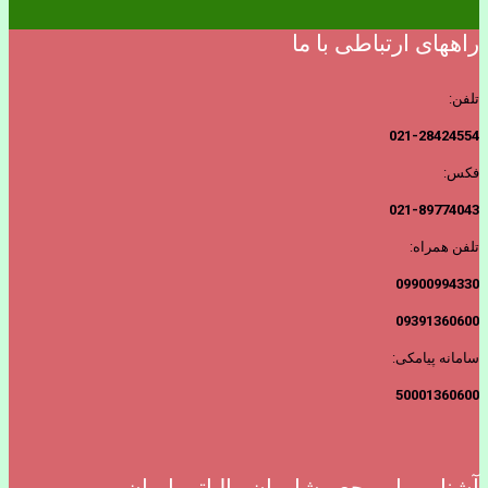
راههای ارتباطی با ما
تلفن:
021-28424554
فکس:
021-89774043
تلفن همراه:
09900994330
09391360600
سامانه پیامکی:
50001360600
آشنایی با مرجع مشاوران مالیاتی ایران