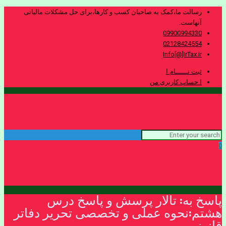
رسالت ما،کمک به صاحبان کسب و کارها،برای حل مشکلات مالیاتی
آنهاست.
09900994330
02128424554
Info[@]IrTax.ir
ثبت نــــــام ا
ا حساب کاربری من
0
پاسخ به: تالار پرسش و پاسخ درس
هشتم:نحوه عملی و تخصصی تحریر دفاتر
قانونی