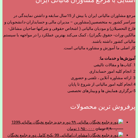
مرجع مشاوران مالیاتی ایران با بیش از 15سال سابقه و داشتن نمایندگی در
سراسر کشور به متخصصین(مشاورین – مدیران مالی و حسابداران-دانشجویان و
فارغ التحصیلان) و مودیان مالیاتی ( اشخاص حقوقی و شرکتها-صاحبان مشاغل-
مالکین-وراث- حقوق بگیران) ، کمک می‌کند بهترین عملکرد را در مواجهه با سیستم
مالیاتی کشور داشته باشند.
کار اصلی ما آموزش و مشاوره مالیاتی است.
آموزش‌ها و خدمات ما:
1. کتاب‌ها و مقالات تالیفی
2. انجام کلیه امور حسابداری
3. ارائه مشاوره آنلاین ، تلفنی و حضوری
4.انجام کلیه امور مالیاتی از شروع تا پایان
5-برگزاری همایش ها و وبینارهای تخصصی
پرفروش ترین محصولات
دوره جدید جامع نخبگان مالیاتی1399
قیمت
قیمت
۳,۹۰۰,۰۰۰
تومان
۱,۹۵۰,۰۰۰
تومان
اصلی
فعلی
پکیج کامل دوره جامع نخبگان