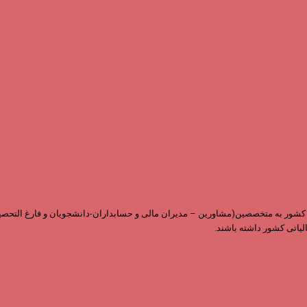
ابقه و داشتن نمایندگی در سراسر کشور به متخصصین(مشاورین – مدیران مالی و حسابداران-دانشجویان 
لیاتی کشور داشته باشند.