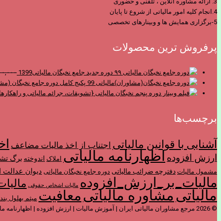
3. ارائه مشاوره آنلاین ، تلفنی و حضوری
4.انجام کلیه امور مالیاتی از شروع تا پایان
5-برگزاری همایش ها و وبینارهای تخصصی
پرفروش ترین محصولات
دوره جدید جامع نخبگان مالیاتی1399
۰۰,۰۰۰
پکیج کامل دوره جامع نخبگان (مشا
برچسب‌ها
اخ
آشنایی با قوانین مالیاتی
اجتناب از اخذ ماليات مضاعف
اظهارنامه مالیاتی
ارزش افزوده
برگ تش
اندوخته
املاک
ديوان عدالت ا
دفترچه ضرائب مالیاتی
مشمول ماليات
دوره جامع نخبگان مالیاتی
مالیات_بر_ارزش_افزوده
مالیات
مالیات اشخاص حقوقی
مالیاتی
مشاوره مالیاتی
معافیت
میثم بهلول بند
© 2026 مرجع مشاوران مالیاتی ایران | آموزش مالیات | ارزش افزوده | اظهارنامه مالیاتی | مشاوره مالیاتی | مالیات .