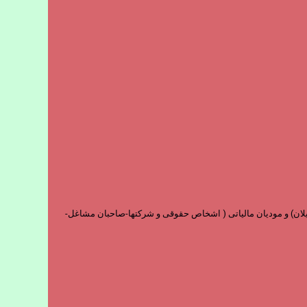
و فارغ التحصیلان) و مودیان مالیاتی ( اشخاص حقوقی و شرکتها-صاحبان مشاغل-