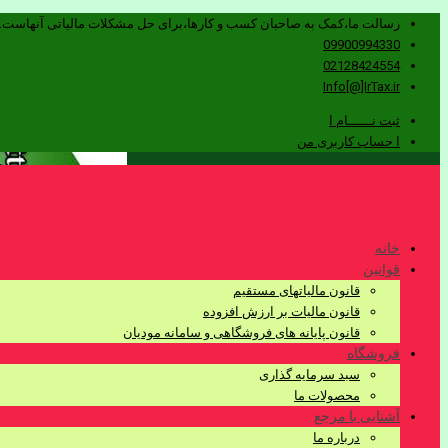
رسالت ما،کمک به صاحبان کسب و کارها،برای حل مشکلات مالیاتی آنهاست.
09900994330
02128424554
Info[@]IrTax.ir
ثبت نــــــام ا
ا حساب کاربری من
خانه
قوانین
قانون مالیاتهای مستقیم
قانون مالیات بر ارزش افزوده
قانون پایانه های فروشگاهی و سامانه مودیان
فروشگاه
سبد سرمایه گذاری
محصولات ما
آشنایی با مرجع
درباره ما