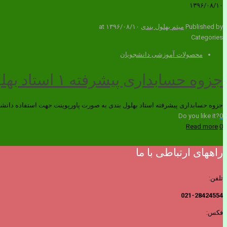
۱۳۹۶/۰۸/۱۰
Published by
میثم بهلول بندی
۱۳۹۶/۰۸/۱۰
at
Categories
محصولات آموزشی دانشجویان
جزوه حسابداری پیشرفته ۱ استاد بهلول بندی
جزوه حسابداری پیشرفته استاد بهلول بندی به صورت پاورپوینت جهت استفاده دانشجو
Do you like it?
0
Read more
0
راههای ارتباطی با ما
تلفن:
021-28424554
فکس: