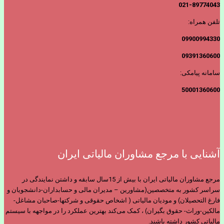
021-89774043
تلفن همراه:
09900994330
09391360600
سامانه پیامکی:
50001360600
آشنایی با مرجع مشاوران مالیاتی ایران
مرجع مشاوران مالیاتی ایران با بیش از 15سال سابقه و داشتن نمایندگی در
سراسر کشور به متخصصین(مشاورین – مدیران مالی و حسابداران-دانشجویان و
فارغ التحصیلان) و مودیان مالیاتی ( اشخاص حقوقی و شرکتها-صاحبان مشاغل-
مالکین-وراث- حقوق بگیران) ، کمک می‌کند بهترین عملکرد را در مواجهه با سیستم
مالیاتی کشور داشته باشند.