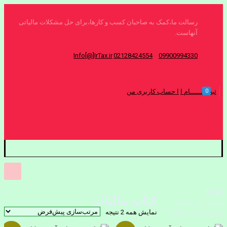
رسالت ما،کمک به صاحبان کسب و کارها،برای حل مشکلات مالیاتی
آنهاست.
Info[@]IrTax.ir
02128424554
09900994330
0
ثبت نــــــام ا
ا حساب کاربری من
Home
کتاب مالیات
محصولات برچسب
نمایش همه 2 نتیجه
خورده “کتاب مالیات”