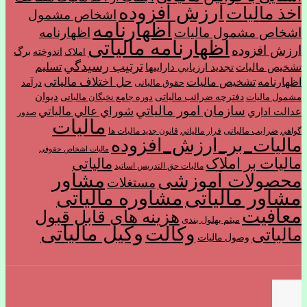
ارزش افزوده
اخذ مالیات
اشخاص مشمول
اظهارنامه
اشخاص مشمول ماليات
اظهارنامه
اظهارنامه مالیاتی
ارزش افزوده
برگ
اندوخته
املاک
ترتیب رسيدگي
تسليم
تشخیص مالیات
تجديد ارزيابي دارايي­ها
حل اختلاف مالیاتی
اظهارنامه
تشخیص مالیات
حقوق مالیاتی
درآمد
ديوان
دفترچه ضرائب مالیاتی
مشمول ماليات
دوره جامع نخبگان مالیاتی
سازمان امور مالياتي
شوراي عالي مالياتي
عدالت اداري
صدور
مالیات
ضرایب مالیاتی
گواهي
فرار مالياتي
قانون جدید مالیات ها
مالیات_بر_ارزش_افزوده
مالیات اشخاص حقوقی
مالیات بر املاک
مالیاتی
مالیات حق التدریس اساتید
مشاور
محصولات آموزشی
مستغلات
مشاور مالیاتی
مشاوره مالیاتی
معافیت
هزینه های قابل قبول
میثم بهلول بندی
وکیل مالیاتی
وکالت
مالیاتی
وصول مالیات