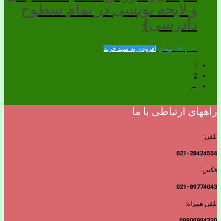
و لایحه نویسی در تمام سطوح
دادرسی}
۱۸۰,۰۰۰
تومان
افزودن به سبد خرید
1
2
←
راههای ارتباطی با ما
تلفن:
021-28424554
فکس:
021-89774043
تلفن همراه:
09900994330