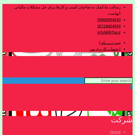
رسالت ما،کمک به صاحبان کسب و کارها،برای حل مشکلات مالیاتی
آنهاست.
09900994330
02128424554
Info[@]IrTax.ir
ثبت نــــــام ا
ا حساب کاربری من
0
شرکت
Home