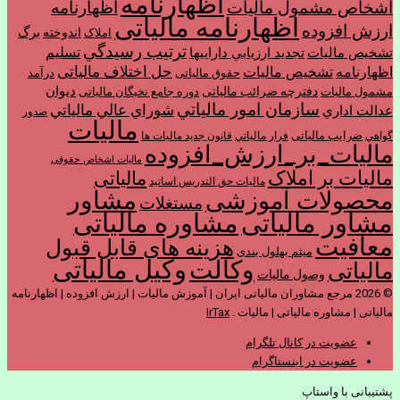
اظهارنامه
اشخاص مشمول ماليات
اظهارنامه
اظهارنامه مالیاتی
ارزش افزوده
برگ
اندوخته
املاک
ترتیب رسيدگي
تسليم
تشخیص مالیات
تجديد ارزيابي دارايي­ها
حل اختلاف مالیاتی
اظهارنامه
تشخیص مالیات
حقوق مالیاتی
درآمد
ديوان
دفترچه ضرائب مالیاتی
مشمول ماليات
دوره جامع نخبگان مالیاتی
سازمان امور مالياتي
شوراي عالي مالياتي
عدالت اداري
صدور
مالیات
ضرایب مالیاتی
گواهي
فرار مالياتي
قانون جدید مالیات ها
مالیات_بر_ارزش_افزوده
مالیات اشخاص حقوقی
مالیات بر املاک
مالیاتی
مالیات حق التدریس اساتید
مشاور
محصولات آموزشی
مستغلات
مشاور مالیاتی
مشاوره مالیاتی
معافیت
هزینه های قابل قبول
میثم بهلول بندی
وکیل مالیاتی
وکالت
مالیاتی
وصول مالیات
© 2026 مرجع مشاوران مالیاتی ایران | آموزش مالیات | ارزش افزوده | اظهارنامه
مالیاتی | مشاوره مالیاتی | مالیات .
IrTax
عضویت در کانال تلگرام
عضویت در اینستاگرام
پشتیبانی با واستاپ