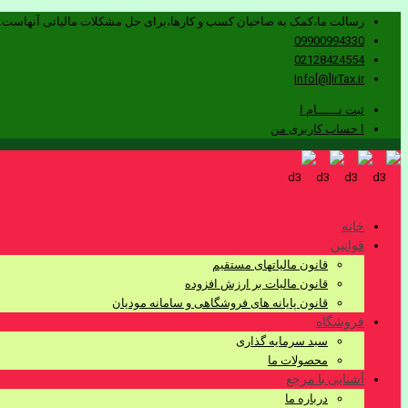
رسالت ما،کمک به صاحبان کسب و کارها،برای حل مشکلات مالیاتی آنهاست.
09900994330
02128424554
Info[@]IrTax.ir
ثبت نــــــام ا
ا حساب کاربری من
خانه
قوانین
قانون مالیاتهای مستقیم
قانون مالیات بر ارزش افزوده
قانون پایانه های فروشگاهی و سامانه مودیان
فروشگاه
سبد سرمایه گذاری
محصولات ما
آشنایی با مرجع
درباره ما