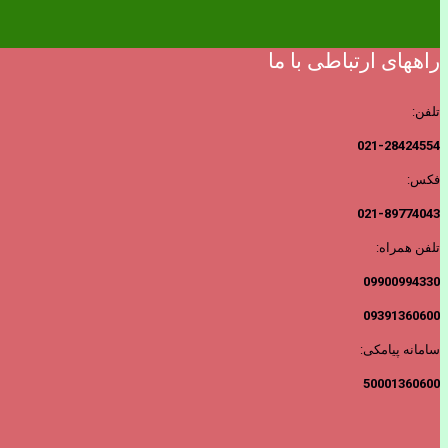
راههای ارتباطی با ما
تلفن:
021-28424554
فکس:
021-89774043
تلفن همراه:
09900994330
09391360600
سامانه پیامکی:
50001360600