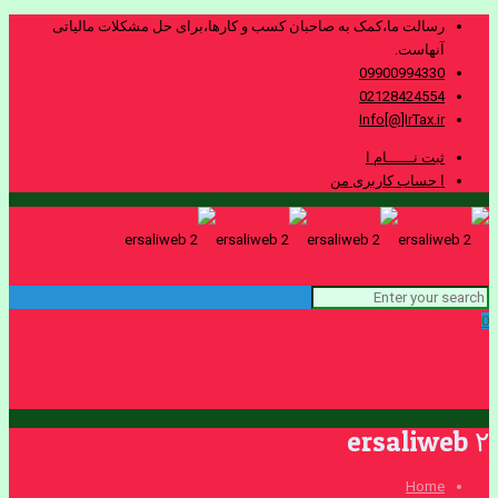
رسالت ما،کمک به صاحبان کسب و کارها،برای حل مشکلات مالیاتی
آنهاست.
09900994330
02128424554
Info[@]IrTax.ir
ثبت نــــــام ا
ا حساب کاربری من
0
ersaliweb ۲
Home