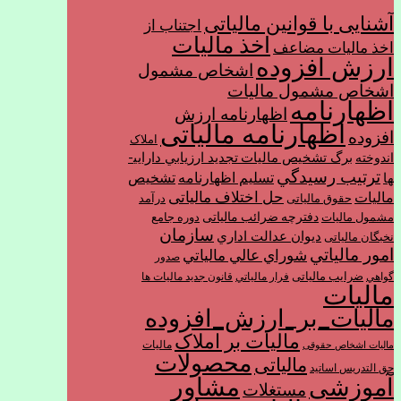
آشنایی با قوانین مالیاتی
اجتناب از
اخذ مالیات
اخذ ماليات مضاعف
ارزش افزوده
اشخاص مشمول
اشخاص مشمول ماليات
اظهارنامه
اظهارنامه ارزش
اظهارنامه مالیاتی
افزوده
املاک
برگ تشخیص مالیات
تجديد ارزيابي دارايي­
اندوخته
ترتیب رسيدگي
تسليم اظهارنامه
تشخیص
ها
حل اختلاف مالیاتی
مالیات
حقوق مالیاتی
درآمد
دفترچه ضرائب مالیاتی
مشمول ماليات
دوره جامع
سازمان
ديوان عدالت اداري
نخبگان مالیاتی
امور مالياتي
شوراي عالي مالياتي
صدور
ضرایب مالیاتی
گواهي
فرار مالياتي
قانون جدید مالیات ها
مالیات
مالیات_بر_ارزش_افزوده
مالیات بر املاک
مالیات
مالیات اشخاص حقوقی
محصولات
مالیاتی
حق التدریس اساتید
مشاور
آموزشی
مستغلات