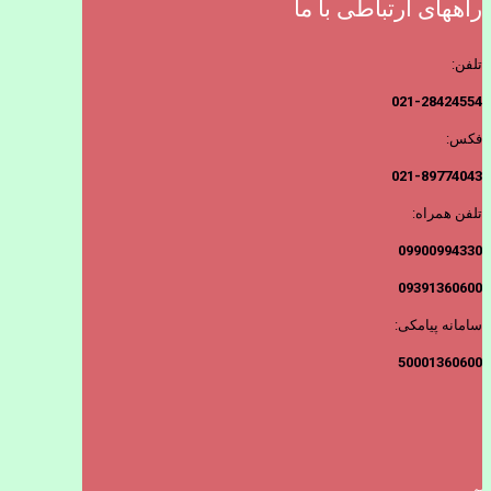
راههای ارتباطی با ما
تلفن:
021-28424554
فکس:
021-89774043
تلفن همراه:
09900994330
09391360600
سامانه پیامکی:
50001360600