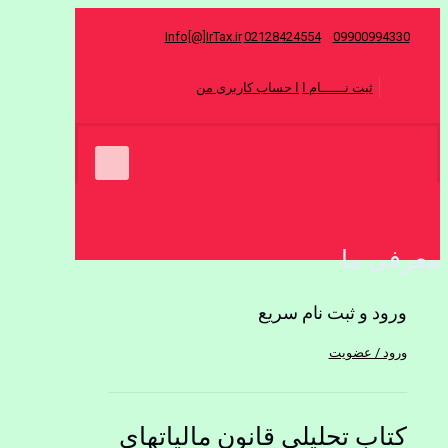
Info[@]IrTax.ir
02128424554
09900994330
ثبت نــــــام ا
ا حساب کاربری من
0
معرفی ما
ورود و ثبت نام سریع
ورود / عضویت
کتاب تحلیلی قانون مالیاتهای