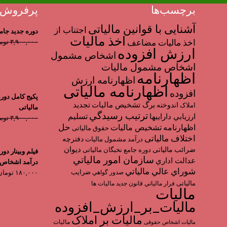
برچسب‌ها
پرفروش 
آشنایی با قوانین مالیاتی
اجتناب از
دوره جدید جامع ن
اخذ مالیات
اخذ ماليات مضاعف
۳,۹۰۰,۰۰۰
توم
ارزش افزوده
اشخاص مشمول
اشخاص مشمول ماليات
اظهارنامه
اظهارنامه ارزش
اظهارنامه مالیاتی
افزوده
پکیج کامل دور
برگ تشخیص مالیات
تجديد
اندوخته
املاک
مالیاتی
ترتیب رسيدگي
تسليم
ارزيابي دارايي­ها
۳,۹۰۰,۰۰۰
توم
حل
اظهارنامه
تشخیص مالیات
حقوق مالیاتی
اختلاف مالیاتی
دفترچه
درآمد مشمول ماليات
ديوان
ضرائب مالیاتی
دوره جامع نخبگان مالیاتی
فیلم وبینار دور
سازمان امور مالياتي
عدالت اداري
درآمد اشخاص 
شوراي عالي مالياتي
ضرایب
صدور گواهي
۱۸۰,۰۰۰
تومان
مالیاتی
فرار مالياتي
قانون جدید مالیات ها
مالیات
مالیات_بر_ارزش_افزوده
مالیات بر املاک
مالیات
مالیات اشخاص حقوقی