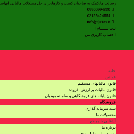
رسالت ما،کمک به صاحبان کسب و کارها،برای حل مشکلات مالیاتی آنهاس
09900994330
02128424554
Info[@]IrTax.ir
ثبت نــــــام ا
ا حساب کاربری من
خانه
قوانین
قانون مالیاتهای مستقیم
قانون مالیات بر ارزش افزوده
قانون پایانه های فروشگاهی و سامانه مودیان
فروشگاه
سبد سرمایه گذاری
محصولات ما
آشنایی با مرجع
درباره ما
رزومه میثم بهلول بندی