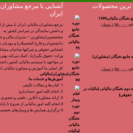
ترین محصولات
آشنایی با مرجع مشاوران م
ایران
خبگان مالیاتی1399
قیمت
قیمت
ان
۱,۹۵۰,۰۰۰
تومان
اصلی
فعلی
و داشتن نمایندگی در سراسر کشور به
۳,۹۰۰,۰۰۰ تومان
۱,۹۵۰,۰۰۰ تومان
متخصصین(مشاورین – مدیران مالی و حس
بود.
است.
دانشجویان و فارغ التحصیلان) و مودیان ما
اشخاص حقوقی و شرکتها-صاحبان مشاغل
وراث- حقوق بگیران) ، کمک می‌کند بهتری
ه جامع نخبگان (مشاوران)
در مواجهه با سیستم مالیاتی کشور داشته
کار اصلی ما آموزش و مشاوره مالیاتی ا
قیمت
قیمت
ان
۱,۹۵۰,۰۰۰
تومان
اصلی
فعلی
آموزش‌ها و خدمات ما:
۳,۹۰۰,۰۰۰ تومان
۱,۹۵۰,۰۰۰ تومان
1. کتاب‌ها و مقالات تالیفی
بود.
است.
ه دوم نخبگان مالیاتی {مالیات بر
2. انجام کلیه امور حسابداری
حقوقی}
3. ارائه مشاوره آنلاین ، تلفنی و حضوری
4.انجام کلیه امور مالیاتی از شروع تا پایان
5-برگزاری همایش ها و وبینارهای تخصصی