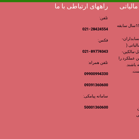
الیاتی
راههای ارتباطی با ما
تلفن:
مرجع مشاوران مالیاتی ایران با بیش از 15سال سابقه
021-28424554
ابداران-
فکس:
لیاتی (
021-89774043
-مالکین-
ن عملکرد را
تلفن همراه:
 باشند.
ست.
09900994330
09391360600
سامانه پیامکی:
50001360600