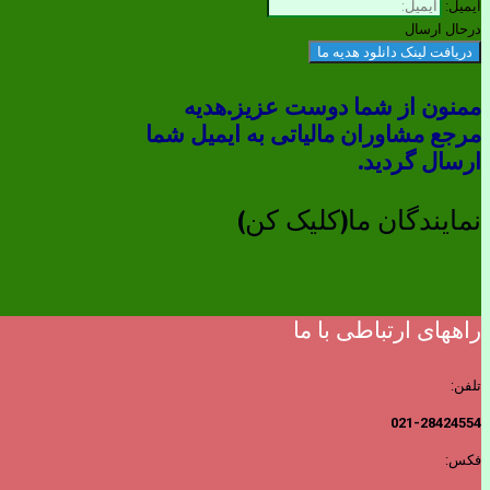
ایمیل:
درحال ارسال
دریافت لینک دانلود هدیه ما
ممنون از شما دوست عزیز.هدیه
مرجع مشاوران مالیاتی به ایمیل شما
ارسال گردید.
نمایندگان ما(کلیک کن)
راههای ارتباطی با ما
تلفن:
021-28424554
فکس: