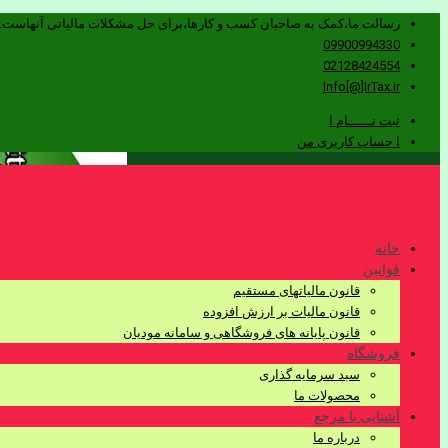
رسالت ما،کمک به صاحبان کسب و کارها،برای حل مشکلات مالیاتی آنهاست.
09900994330
02128424554
Info[@]IrTax.ir
ثبت نــــــام ا
ا حساب کاربری من
خانه
قوانین
قانون مالیاتهای مستقیم
قانون مالیات بر ارزش افزوده
قانون پایانه های فروشگاهی و سامانه مودیان
فروشگاه
سبد سرمایه گذاری
محصولات ما
آشنایی با مرجع
درباره ما