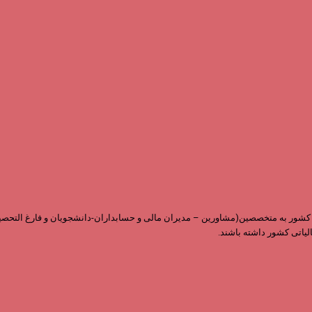
ابقه و داشتن نمایندگی در سراسر کشور به متخصصین(مشاورین – مدیران مالی و حسابداران-دانشجویان 
لیاتی کشور داشته باشند.