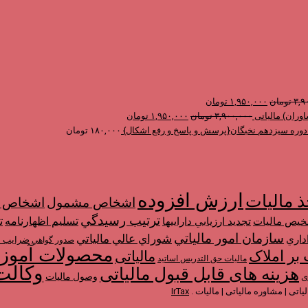
قیمت
قیمت
۳,۹
تومان
۱,۹۵۰,۰۰۰
تومان
اصلی
فعلی
قیمت
قیمت
وران) مالیاتی
۳,۹۰۰,۰۰۰
تومان
۱,۹۵۰,۰۰۰
تومان
۳,۹۰۰,۰۰۰ تومان
اصلی
۱,۹۵۰,۰۰۰ تومان
فعلی
ر دوره سیزدهم نخبگان{پرسش و پاسخ و رفع اشکال}
۱۸۰,۰۰۰
تومان
بود.
است.
۳,۹۰۰,۰۰۰ تومان
۱,۹۵۰,۰۰۰ تومان
بود.
است.
ارزش افزوده
ذ مالیات
اشخاص م
اشخاص مشمول
ترتیب رسيدگي
تسليم اظهارنامه
ت
خیص مالیات
تجديد ارزيابي دارايي­ها
سازمان امور مالياتي
شوراي عالي مالياتي
داري
ضرایب م
صدور گواهي
محصولات آمو
 بر املاک
مالیاتی
مالیات حق التدریس اساتید
وکالت
هزینه های قابل قبول مالیاتی
وصول مالیات
ی
IrTax