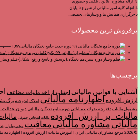
3. ارائه مشاوره آنلاین ، تلفنی و حضوری
4.انجام کلیه امور مالیاتی از شروع تا پایان
5-برگزاری همایش ها و وبینارهای تخصصی
پرفروش ترین محصولات
دوره جدید جامع نخبگان مالیاتی1399
۰۰,۰۰۰
پکیج کامل دوره جامع نخبگان (مشا
فیلم وبینا
برچسب‌ها
اخ
آشنایی با قوانین مالیاتی
اجتناب از اخذ ماليات مضاعف
اظهارنامه مالیاتی
ارزش افزوده
برگ تش
اندوخته
املاک
ديوان عدالت ا
دفترچه ضرائب مالیاتی
مشمول ماليات
دوره جامع نخبگان مالیاتی
مالیات_بر_ارزش_افزوده
مالیات
مالیات اشخاص حقوقی
مالیاتی
مشاوره مالیاتی
معافیت
میثم بهلول بند
© 2026 مرجع مشاوران مالیاتی ایران | آموزش مالیات | ارزش افزوده | اظهارنامه مالیاتی | مشاوره مالیاتی | مالیات .