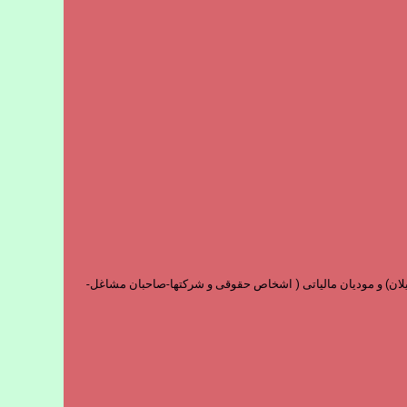
و فارغ التحصیلان) و مودیان مالیاتی ( اشخاص حقوقی و شرکتها-صاحبان مشاغل-