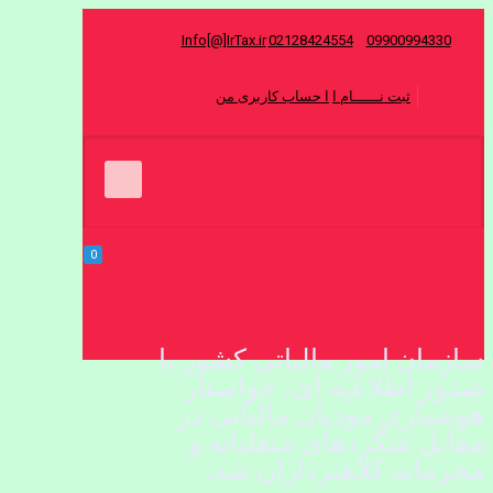
Info[@]IrTax.ir
02128424554
09900994330
ثبت نــــــام ا
ا حساب کاربری من
0
سازمان امور مالیاتی کشور با
صدور اطلاعیه ای، خواستار
هوشیاری مودیان مالیاتی در
مقابل شگردهای متقلبانه و
مجرمانه کلاهبرداران شد.