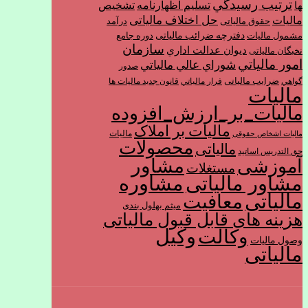
ترتیب رسيدگي
تسليم اظهارنامه
تشخیص
ها
حل اختلاف مالیاتی
مالیات
حقوق مالیاتی
درآمد
دفترچه ضرائب مالیاتی
مشمول ماليات
دوره جامع
سازمان
ديوان عدالت اداري
نخبگان مالیاتی
امور مالياتي
شوراي عالي مالياتي
صدور
ضرایب مالیاتی
گواهي
فرار مالياتي
قانون جدید مالیات ها
مالیات
مالیات_بر_ارزش_افزوده
مالیات بر املاک
مالیات
مالیات اشخاص حقوقی
محصولات
مالیاتی
حق التدریس اساتید
مشاور
آموزشی
مستغلات
مشاور مالیاتی
مشاوره
مالیاتی
معافیت
میثم بهلول بندی
هزینه های قابل قبول مالیاتی
وکیل
وکالت
وصول مالیات
مالیاتی