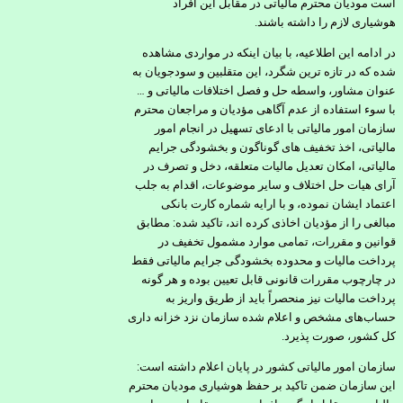
است مودیان محترم مالیاتی در مقابل این افراد
هوشیاری لازم را داشته باشند.
در ادامه این اطلاعیه، با بیان اینکه در مواردی مشاهده
شده که در تازه ترین شگرد، این متقلبین و سودجویان به
عنوان مشاور، واسطه حل و فصل اختلافات مالیاتی و …
با سوء استفاده از عدم آگاهی مؤدیان و مراجعان محترم
سازمان امور مالیاتی با ادعای تسهیل در انجام امور
مالیاتی، اخذ تخفیف های گوناگون و بخشودگی جرایم
مالیاتی، امکان تعدیل مالیات متعلقه، دخل و تصرف در
آرای هیات حل اختلاف و سایر موضوعات، اقدام به جلب
اعتماد ایشان نموده، و با ارایه شماره کارت بانکی
مبالغی را از مؤدیان اخاذی کرده اند، تاکید شده: مطابق
قوانین و مقررات، تمامی موارد مشمول تخفیف در
پرداخت مالیات و محدوده بخشودگی جرایم مالیاتی فقط
در چارچوب مقررات قانونی قابل تعیین بوده و هر گونه
پرداخت مالیات نیز منحصراً باید از طریق واریز به
حساب‌های مشخص و اعلام شده سازمان نزد خزانه داری
کل کشور، صورت پذیرد.
سازمان امور مالیاتی کشور در پایان اعلام داشته است:
این سازمان ضمن تاکید بر حفظ هوشیاری مودیان محترم