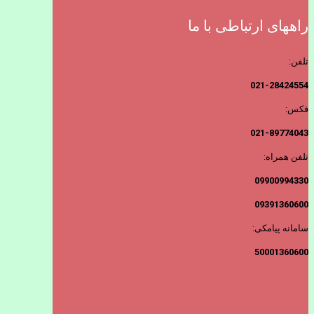
راههای ارتباطی با ما
تلفن:
021-28424554
فکس:
021-89774043
تلفن همراه:
09900994330
09391360600
سامانه پیامکی:
50001360600