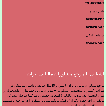
021-89774043
تلفن همراه:
09900994330
09391360600
سامانه پیامکی:
50001360600
آشنایی با مرجع مشاوران مالیاتی ایران
مرجع مشاوران مالیاتی ایران با بیش از 15سال سابقه و داشتن نمایندگی در
سراسر کشور به متخصصین(مشاورین – مدیران مالی و حسابداران-دانشجویان و
فارغ التحصیلان) و مودیان مالیاتی ( اشخاص حقوقی و شرکتها-صاحبان مشاغل-
مالکین-وراث- حقوق بگیران) ، کمک می‌کند بهترین عملکرد را در مواجهه با سیستم
مالیاتی کشور داشته باشند.