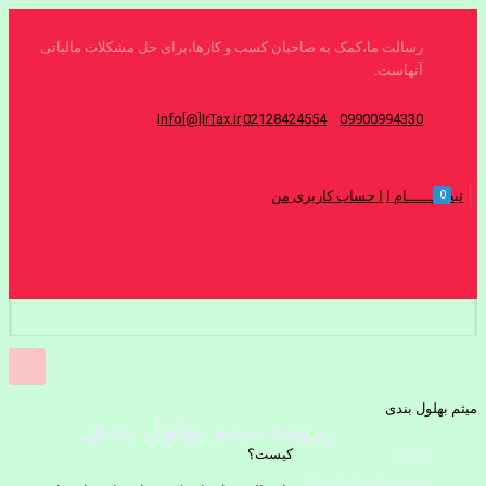
رسالت ما،کمک به صاحبان کسب و کارها،برای حل مشکلات مالیاتی
آنهاست.
Info[@]IrTax.ir
02128424554
09900994330
0
ثبت نــــــام ا
ا حساب کاربری من
میثم بهلول بندی
رزومه میثم بهلول بندی
کیست؟
Home
رزومه میثم بهلول بندی