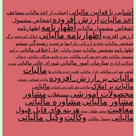
آشنایی با قوانین مالیاتی
اجتناب از اخذ ماليات مضاعف
ارزش افزوده
اخذ مالیات
اشخاص مشمول
اظهارنامه
اشخاص مشمول ماليات
اظهارنامه
اظهارنامه مالیاتی
ارزش افزوده
برگ
اندوخته
املاک
ترتیب رسيدگي
تسليم
تشخیص مالیات
تجديد ارزيابي دارايي­ها
حل اختلاف مالیاتی
اظهارنامه
تشخیص مالیات
حقوق مالیاتی
درآمد
ديوان
دفترچه ضرائب مالیاتی
مشمول ماليات
دوره جامع نخبگان مالیاتی
سازمان امور مالياتي
شوراي عالي مالياتي
عدالت اداري
صدور
مالیات
ضرایب مالیاتی
گواهي
فرار مالياتي
قانون جدید مالیات ها
مالیات_بر_ارزش_افزوده
مالیات اشخاص حقوقی
مالیات بر املاک
مالیاتی
مالیات حق التدریس اساتید
مشاور
محصولات آموزشی
مستغلات
مشاور مالیاتی
مشاوره مالیاتی
معافیت
هزینه های قابل قبول
میثم بهلول بندی
وکیل مالیاتی
وکالت
مالیاتی
وصول مالیات