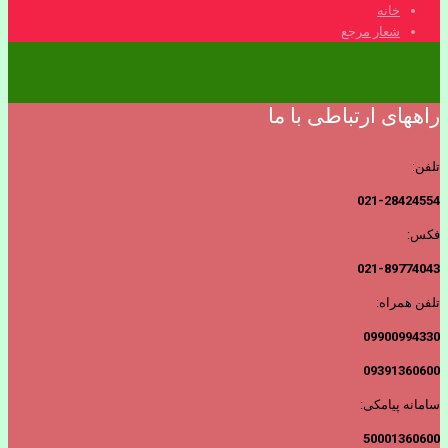
خانه
شعار مرجع
راههای ارتباطی با ما
تلفن:
021-28424554
فکس:
021-89774043
تلفن همراه:
09900994330
09391360600
سامانه پیامکی:
50001360600