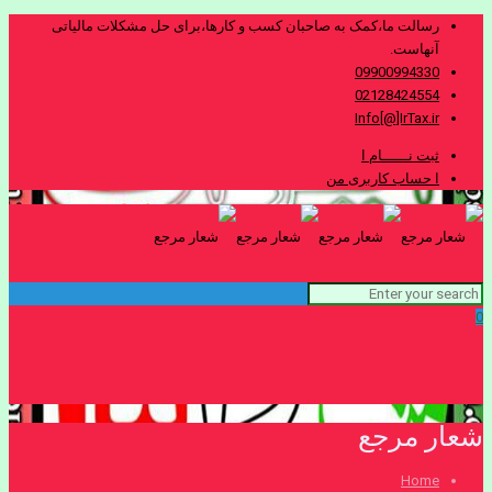
رسالت ما،کمک به صاحبان کسب و کارها،برای حل مشکلات مالیاتی
آنهاست.
09900994330
02128424554
Info[@]IrTax.ir
ثبت نــــــام ا
ا حساب کاربری من
0
شعار مرجع
Home