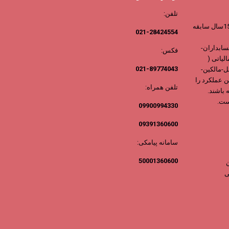
تلفن:
مرجع مشاوران مالیاتی ایران با بیش از 15سال سابقه
021-28424554
ابداران-
فکس:
لیاتی (
021-89774043
-مالکین-
ن عملکرد را
تلفن همراه:
 باشند.
ست.
09900994330
09391360600
سامانه پیامکی:
50001360600