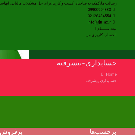
رسالت ما،کمک به صاحبان کسب و کارها،برای حل مشکلات مالیاتی آنهاس
09900994330
02128424554
Info[@]IrTax.ir
ثبت نــــــام ا
ا حساب کاربری من
حسابداری-پیشرفته
Home
حسابداری-پیشرفته
برچسب‌ها
پرفروش 