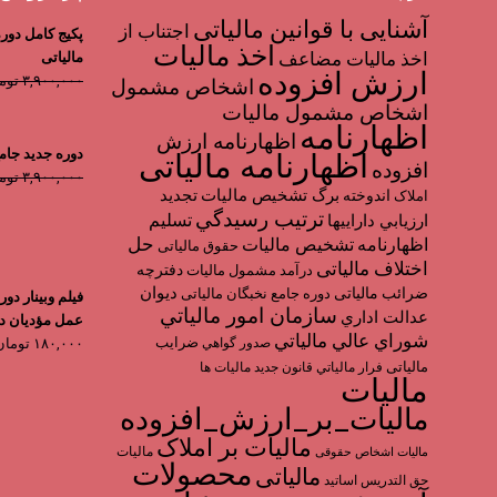
آشنایی با قوانین مالیاتی
اجتناب از
پکیج کامل دور
اخذ مالیات
اخذ ماليات مضاعف
مالیاتی
ارزش افزوده
۳,۹۰۰,۰۰۰
توم
اشخاص مشمول
اشخاص مشمول ماليات
اظهارنامه
اظهارنامه ارزش
دوره جدید جامع ن
اظهارنامه مالیاتی
افزوده
۳,۹۰۰,۰۰۰
توم
برگ تشخیص مالیات
تجديد
اندوخته
املاک
ترتیب رسيدگي
تسليم
ارزيابي دارايي­ها
حل
اظهارنامه
تشخیص مالیات
حقوق مالیاتی
اختلاف مالیاتی
دفترچه
درآمد مشمول ماليات
ديوان
ضرائب مالیاتی
دوره جامع نخبگان مالیاتی
فیلم وبینار دو
سازمان امور مالياتي
عدالت اداري
عمل مؤدیان در
شوراي عالي مالياتي
ضرایب
صدور گواهي
۱۸۰,۰۰۰
تومان
مالیاتی
فرار مالياتي
قانون جدید مالیات ها
مالیات
مالیات_بر_ارزش_افزوده
مالیات بر املاک
مالیات
مالیات اشخاص حقوقی
محصولات
مالیاتی
حق التدریس اساتید