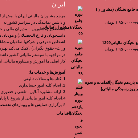
ایران
ه جامع نخبگان (مشاوران)
قیمت
قیمت
ان
۱,۹۵۰,۰۰۰
تومان
و داشتن نمایندگی در سراسر کشور به
اصلی
فعلی
متخصصین(مشاورین – مدیران مالی و حس
۳,۹۰۰,۰۰۰ تومان
۱,۹۵۰,۰۰۰ تومان
دانشجویان و فارغ التحصیلان) و مودیان ما
بود.
است.
اشخاص حقوقی و شرکتها-صاحبان مشاغل
خبگان مالیاتی1399
وراث- حقوق بگیران) ، کمک می‌کند بهتری
قیمت
قیمت
ان
۱,۹۵۰,۰۰۰
تومان
در مواجهه با سیستم مالیاتی کشور داشته
اصلی
فعلی
کار اصلی ما آموزش و مشاوره مالیاتی ا
۳,۹۰۰,۰۰۰ تومان
۱,۹۵۰,۰۰۰ تومان
بود.
است.
آموزش‌ها و خدمات ما:
1. کتاب‌ها و مقالات تالیفی
ره یازدهم نخبگان{اقدامات و نحوه
2. انجام کلیه امور حسابداری
 روز رسیدگی مالیاتی}
3. ارائه مشاوره آنلاین ، تلفنی و حضوری
4.انجام کلیه امور مالیاتی از شروع تا پایان
5-برگزاری همایش ها و وبینارهای تخصصی