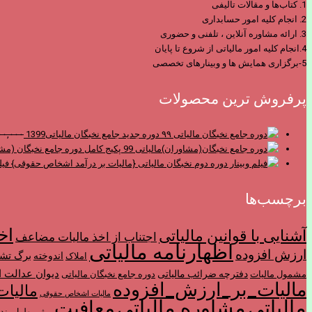
1. کتاب‌ها و مقالات تالیفی
2. انجام کلیه امور حسابداری
3. ارائه مشاوره آنلاین ، تلفنی و حضوری
4.انجام کلیه امور مالیاتی از شروع تا پایان
5-برگزاری همایش ها و وبینارهای تخصصی
پرفروش ترین محصولات
دوره جدید جامع نخبگان مالیاتی1399
۰۰,۰۰۰
پکیج کامل دوره جامع نخبگان (مشا
فیل
برچسب‌ها
اخ
آشنایی با قوانین مالیاتی
اجتناب از اخذ ماليات مضاعف
اظهارنامه مالیاتی
ارزش افزوده
برگ تش
اندوخته
املاک
ديوان عدالت ا
دفترچه ضرائب مالیاتی
مشمول ماليات
دوره جامع نخبگان مالیاتی
مالیات_بر_ارزش_افزوده
مالیات
مالیات اشخاص حقوقی
مالیاتی
مشاوره مالیاتی
معافیت
میثم بهلول بند