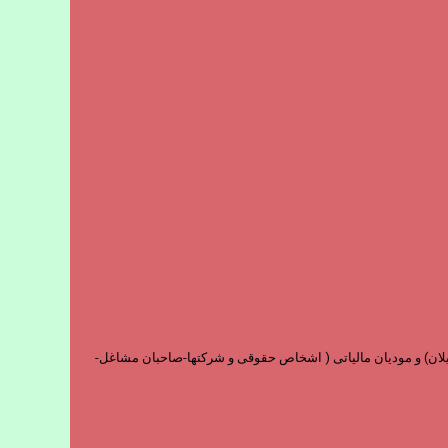
و فارغ التحصیلان) و مودیان مالیاتی ( اشخاص حقوقی و شرکتها-صاحبان مشاغل-