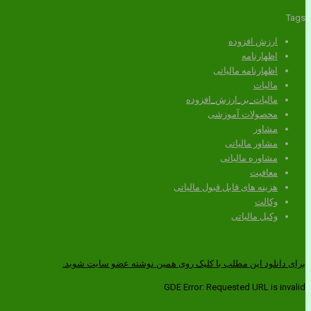
Tags
ارزش افزوده
اظهارنامه
اظهارنامه مالیاتی
مالیات
مالیات_بر_ارزش_افزوده
محصولات آموزشی
مشاور
مشاور مالیاتی
مشاوره مالیاتی
معافیت
هزینه های قابل قبول مالیاتی
وکالت
وکیل مالیاتی
برای دانلود این مطلب با کلیک روی همین نوشته عضو سایت شوید.
GDE Error: Requested URL is invalid