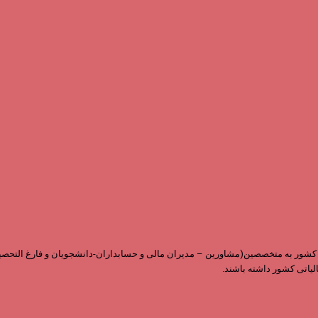
ابقه و داشتن نمایندگی در سراسر کشور به متخصصین(مشاورین – مدیران مالی و حسابداران-دانشجویان 
لیاتی کشور داشته باشند.