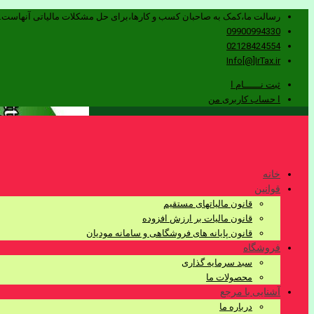
رسالت ما،کمک به صاحبان کسب و کارها،برای حل مشکلات مالیاتی آنهاست.
09900994330
02128424554
Info[@]IrTax.ir
ثبت نــــــام ا
ا حساب کاربری من
خانه
قوانین
قانون مالیاتهای مستقیم
قانون مالیات بر ارزش افزوده
قانون پایانه های فروشگاهی و سامانه مودیان
فروشگاه
سبد سرمایه گذاری
محصولات ما
آشنایی با مرجع
درباره ما