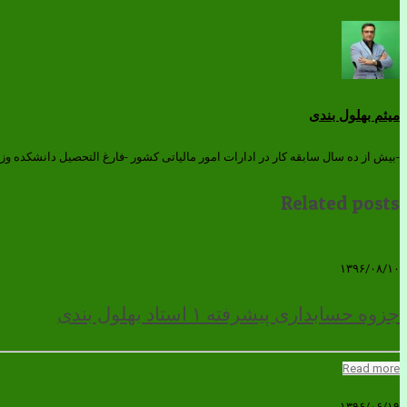
میثم بهلول بندی
-بیش از ده سال سابقه کار در ادارات امور مالیاتی کشور -فارغ التحصیل دانشکده وز
Related posts
۱۳۹۶/۰۸/۱۰
جزوه حسابداری پیشرفته ۱ استاد بهلول بندی
Read more
۱۳۹۶/۰۶/۱۹