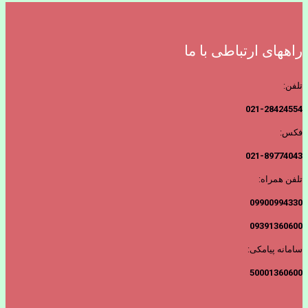
راههای ارتباطی با ما
تلفن:
021-28424554
فکس:
021-89774043
تلفن همراه:
09900994330
09391360600
سامانه پیامکی:
50001360600