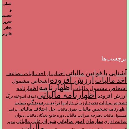
برچسب‌ها
آشنایی با قوانین مالیاتی
اجتناب از اخذ ماليات مضاعف
ارزش افزوده
اخذ مالیات
اشخاص مشمول
اظهارنامه
اشخاص مشمول ماليات
اظهارنامه
اظهارنامه مالیاتی
ارزش افزوده
برگ
اندوخته
املاک
ترتیب رسيدگي
تسليم
تشخیص مالیات
تجديد ارزيابي دارايي­ها
حل اختلاف مالیاتی
اظهارنامه
تشخیص مالیات
حقوق مالیاتی
درآمد
ديوان
دفترچه ضرائب مالیاتی
مشمول ماليات
دوره جامع نخبگان مالیاتی
سازمان امور مالياتي
شوراي عالي مالياتي
عدالت اداري
صدور
مالیات