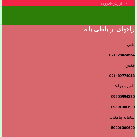
ارزش-افزوده
راههای ارتباطی با ما
تلفن:
021-28424554
فکس:
021-89774043
تلفن همراه:
09900994330
09391360600
سامانه پیامکی:
50001360600