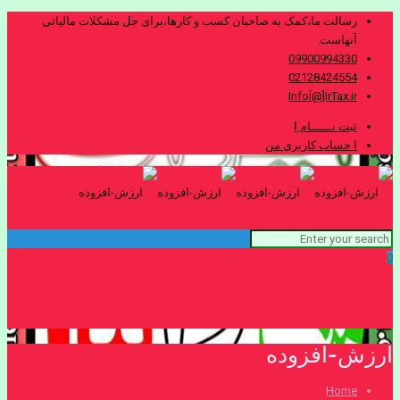
رسالت ما،کمک به صاحبان کسب و کارها،برای حل مشکلات مالیاتی
آنهاست.
09900994330
02128424554
Info[@]IrTax.ir
ثبت نــــــام ا
ا حساب کاربری من
0
ارزش-افزوده
Home