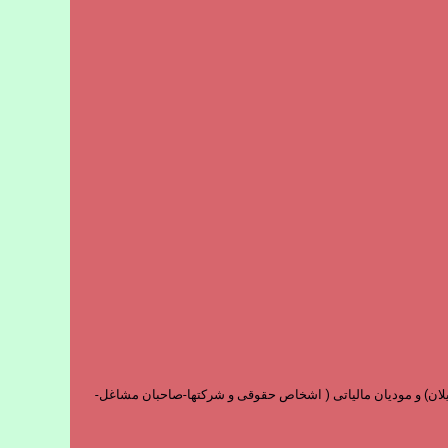
و فارغ التحصیلان) و مودیان مالیاتی ( اشخاص حقوقی و شرکتها-صاحبان مشاغل-