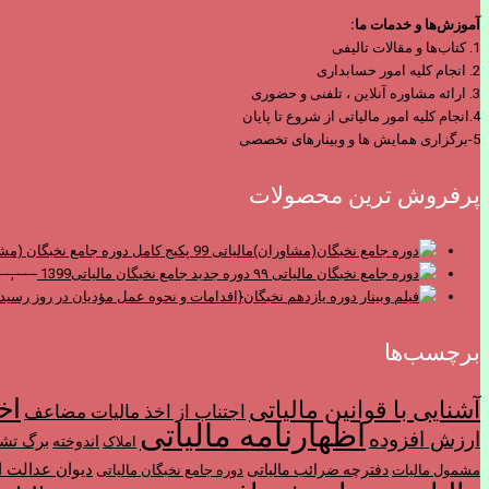
آموزش‌ها و خدمات ما:
1. کتاب‌ها و مقالات تالیفی
2. انجام کلیه امور حسابداری
3. ارائه مشاوره آنلاین ، تلفنی و حضوری
4.انجام کلیه امور مالیاتی از شروع تا پایان
5-برگزاری همایش ها و وبینارهای تخصصی
پرفروش ترین محصولات
پکیج کامل دوره جامع نخبگان (مشا
دوره جدید جامع نخبگان مالیاتی1399
۰۰,۰۰۰
برچسب‌ها
اخ
آشنایی با قوانین مالیاتی
اجتناب از اخذ ماليات مضاعف
اظهارنامه مالیاتی
ارزش افزوده
برگ تش
اندوخته
املاک
ديوان عدالت ا
دفترچه ضرائب مالیاتی
مشمول ماليات
دوره جامع نخبگان مالیاتی