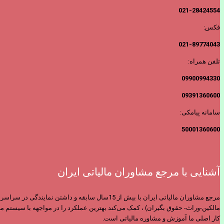
021-28424554
فکس:
021-89774043
تلفن همراه:
09900994330
09391360600
سامانه پیامکی:
50001360600
آشنایی با مرجع مشاوران مالیاتی ایران
مرجع مشاوران مالیاتی ایران با بیش از 15سال س
مالکین-وراث- حقوق بگیران) ، کمک می‌کند بهترین عملکرد را در مواجهه با سیستم ما
کار اصلی ما آموزش و مشاوره مالیاتی است.