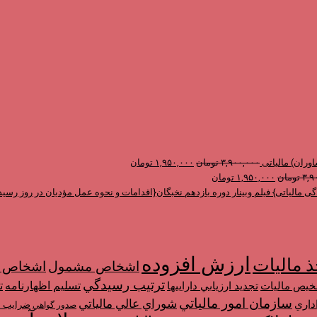
قیمت
قیمت
وران) مالیاتی
۳,۹۰۰,۰۰۰
تومان
۱,۹۵۰,۰۰۰
تومان
قیمت
قیمت
اصلی
فعلی
۳,۹
تومان
۱,۹۵۰,۰۰۰
تومان
اصلی
فعلی
۳,۹۰۰,۰۰۰ تومان
۱,۹۵۰,۰۰۰ تومان
فیلم وبینار دوره یازدهم نخبگان{اقدامات و نحوه عمل مؤدیان در روز رسید
۳,۹۰۰,۰۰۰ تومان
بود.
۱,۹۵۰,۰۰۰ تومان
است.
بود.
است.
ارزش افزوده
ذ مالیات
اشخاص م
اشخاص مشمول
ترتیب رسيدگي
تسليم اظهارنامه
ت
خیص مالیات
تجديد ارزيابي دارايي­ها
سازمان امور مالياتي
شوراي عالي مالياتي
داري
ضرایب م
صدور گواهي