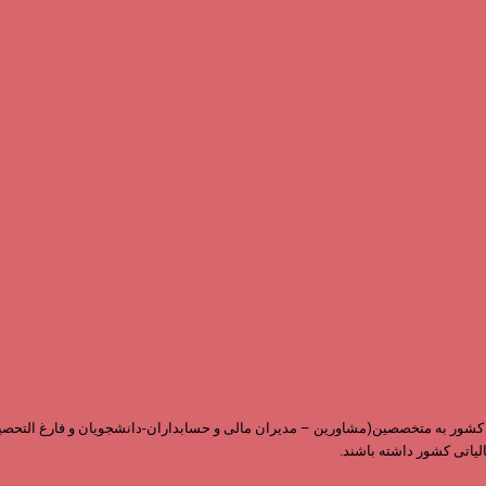
ابقه و داشتن نمایندگی در سراسر کشور به متخصصین(مشاورین – مدیران مالی و حسابداران-دانشجویان 
لیاتی کشور داشته باشند.