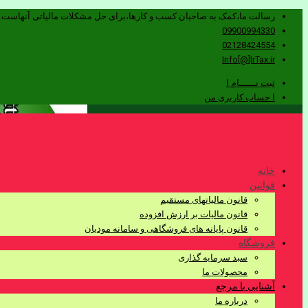
رسالت ما،کمک به صاحبان کسب و کارها،برای حل مشکلات مالیاتی آنهاست.
09900994330
02128424554
Info[@]IrTax.ir
ثبت نــــــام ا
ا حساب کاربری من
خانه
قوانین
قانون مالیاتهای مستقیم
قانون مالیات بر ارزش افزوده
قانون پایانه های فروشگاهی و سامانه مودیان
فروشگاه
سبد سرمایه گذاری
محصولات ما
آشنایی با مرجع
درباره ما