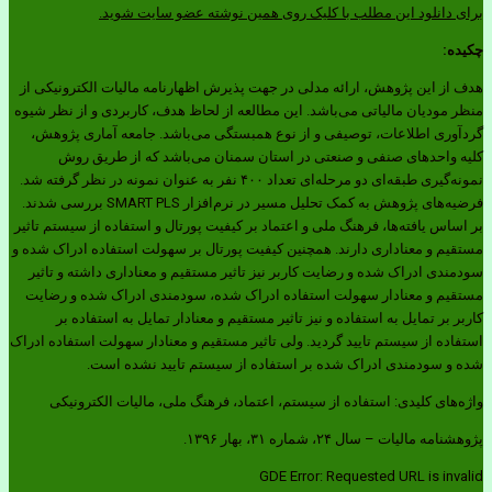
برای دانلود این مطلب با کلیک روی همین نوشته عضو سایت شوید.
چکیده:
هدف از این پژوهش، ارائه مدلی در جهت پذیرش اظهارنامه مالیات الکترونیکی از
منظر مودیان مالیاتی می‌باشد. این مطالعه از لحاظ هدف، کاربردی و از نظر شیوه
گردآوری اطلاعات، توصیفی و از نوع همبستگی می‌باشد. جامعه آماری پژوهش،
کلیه واحدهای صنفی و صنعتی در استان سمنان می‌باشد که از طریق روش
نمونه‌گیری طبقه‌ای دو مرحله‌ای تعداد ۴۰۰ نفر به عنوان نمونه در نظر گرفته شد.
فرضیه‌های پژوهش به کمک تحلیل مسیر در نرم‌افزار SMART PLS بررسی شدند.
بر اساس یافته‌ها، فرهنگ ملی و اعتماد بر کیفیت پورتال و استفاده از سیستم تاثیر
مستقیم و معناداری دارند. همچنین کیفیت پورتال بر سهولت استفاده ادراک شده و
سودمندی ادراک شده و رضایت کاربر نیز تاثیر مستقیم و معناداری داشته و تاثیر
مستقیم و معنادار سهولت استفاده ادراک شده، سودمندی ادراک شده و رضایت
کاربر بر تمایل به استفاده و نیز تاثیر مستقیم و معنادار تمایل به استفاده بر
استفاده از سیستم تایید گردید. ولی تاثیر مستقیم و معنادار سهولت استفاده ادراک
شده و سودمندی ادراک شده بر استفاده از سیستم تایید نشده است.
واژه‌های کلیدی: استفاده از سیستم، اعتماد، فرهنگ ملی، مالیات الکترونیکی
پژوهشنامه مالیات – سال ۲۴، شماره ۳۱، بهار ۱۳۹۶.
GDE Error: Requested URL is invalid