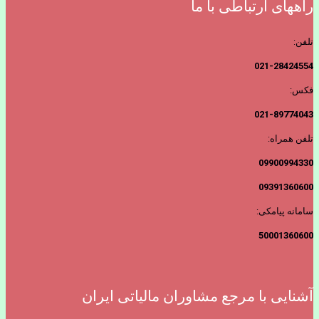
راههای ارتباطی با ما
تلفن:
021-28424554
فکس:
021-89774043
تلفن همراه:
09900994330
09391360600
سامانه پیامکی:
50001360600
آشنایی با مرجع مشاوران مالیاتی ایران