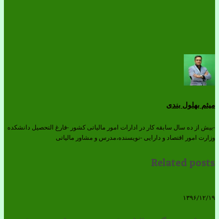
میثم بهلول بندی
-بیش از ده سال سابقه کار در ادارات امور مالیاتی کشور -فارغ التحصیل دانشکده
وزارت امور اقتصاد و دارایی -نویسنده،مدرس و مشاور مالیاتی
Related posts
۱۳۹۶/۱۲/۱۹