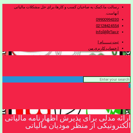
رسالت ما،کمک به صاحبان کسب و کارها،برای حل مشکلات مالیاتی
آنهاست.
09900994330
02128424554
Info[@]IrTax.ir
ثبت نــــــام ا
ا حساب کاربری من
0
ارائه مدلی برای پذیرش اظهارنامه مالیاتی
الکترونیکی از منظر مودیان مالیاتی