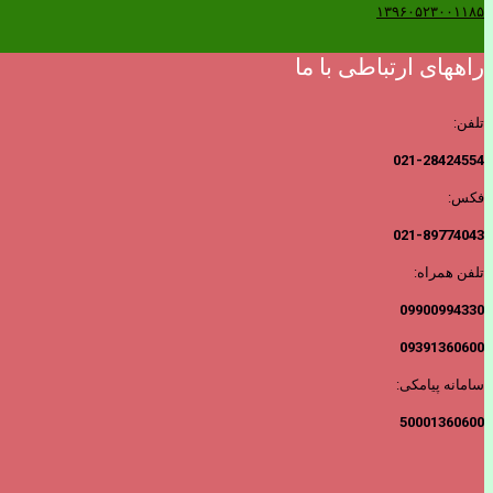
۱۳۹۶۰۵۲۳۰۰۱۱۸۵
راههای ارتباطی با ما
تلفن:
021-28424554
فکس:
021-89774043
تلفن همراه:
09900994330
09391360600
سامانه پیامکی:
50001360600